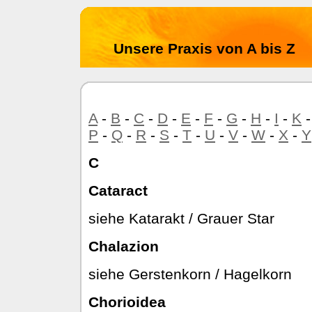
Unsere Praxis von A bis Z
A
-
B
-
C
-
D
-
E
-
F
-
G
-
H
-
I
-
K
P
-
Q
-
R
-
S
-
T
-
U
-
V
-
W
-
X
-
Y
C
Cataract
siehe Katarakt / Grauer Star
Chalazion
siehe Gerstenkorn / Hagelkorn
Chorioidea