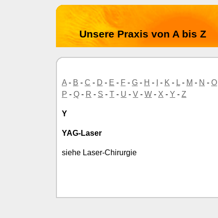
Unsere Praxis von A bis Z
A
-
B
-
C
-
D
-
E
-
F
-
G
-
H
-
I
-
K
-
L
-
M
-
N
-
O
P
-
Q
-
R
-
S
-
T
-
U
-
V
-
W
-
X
-
Y
-
Z
Y
YAG-Laser
siehe Laser-Chirurgie